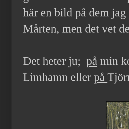
här en bild på dem jag 
Mårten, men det vet de
Det heter ju;
på
min ko
Limhamn eller
på
Tjör