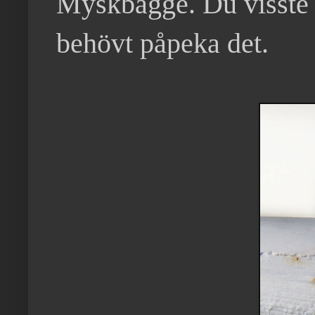
Myskbagge. Du visste na
behövt påpeka det.