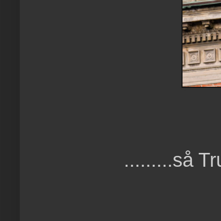
.........så