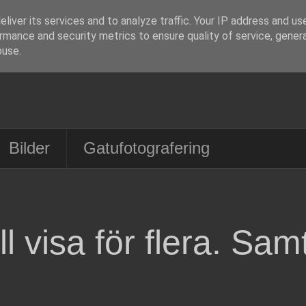
liver its services and to analyze traffic. Your IP address and us
rmance and security metrics to ensure quality of service, gene
buse.
Bilder
Gatufotografering
ll visa för flera. Sam