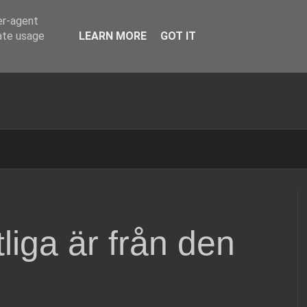
er-agent
rate usage
LEARN MORE
GOT IT
tliga är från den