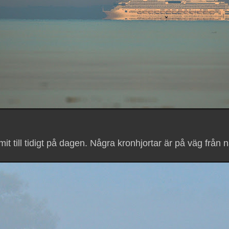
 till tidigt på dagen. Några kronhjortar är på väg från na