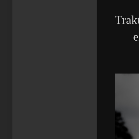
Trak
e