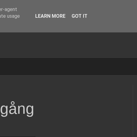
er-agent
rate usage
LEARN MORE
GOT IT
 gång