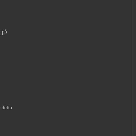
n på
 detta