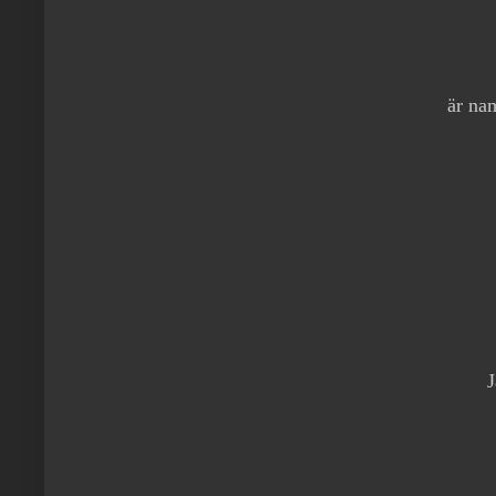
är nam
J