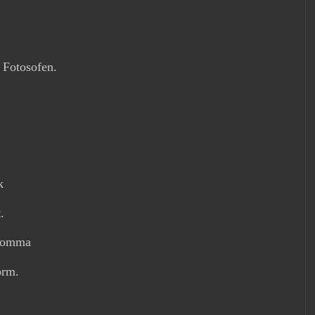
 Fotosofen.
k
.
rkomma
orm.