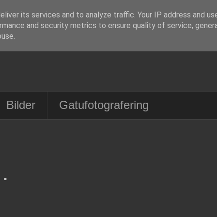
liver its services and to analyze traffic. Your IP address and us
rmance and security metrics to ensure quality of service, gene
buse.
Bilder
Gatufotografering
.