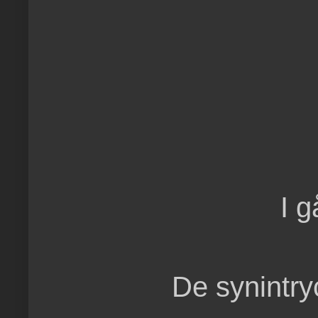
I g
De synintry