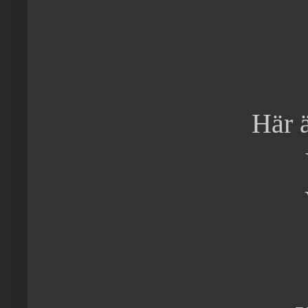
Här ä