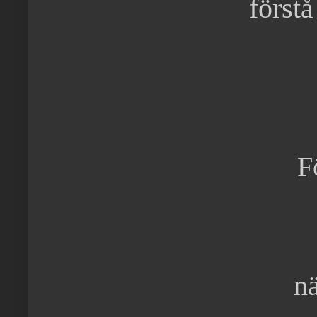
först
F
nä